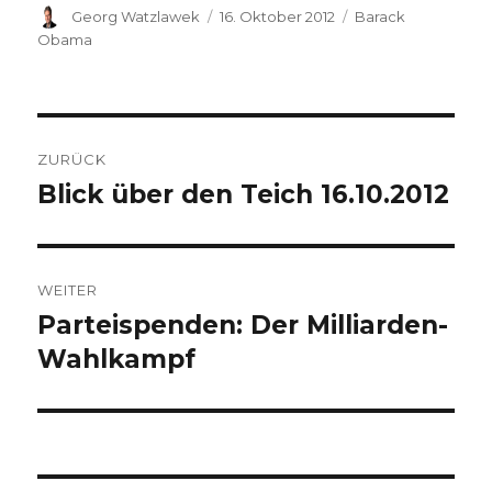
n
n
f
f
Autor
Georg Watzlawek
Veröffentlicht
16. Oktober 2012
Kategorien
Barack
e
e
n
n
t
t
e
e
am
Obama
)
)
t
t
)
)
Beitrags-
ZURÜCK
Navigation
Blick über den Teich 16.10.2012
Vorheriger
Beitrag:
WEITER
Parteispenden: Der Milliarden-
Nächster
Wahlkampf
Beitrag: