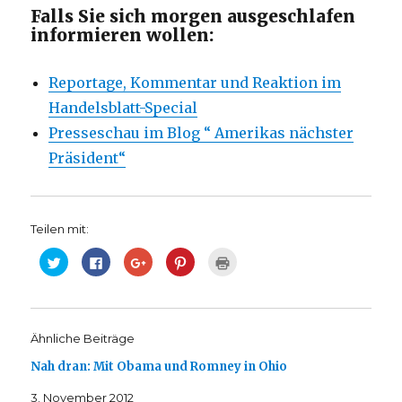
Falls Sie sich morgen ausgeschlafen
informieren wollen:
Reportage, Kommentar und Reaktion im
Handelsblatt-Special
Presseschau im Blog “ Amerikas nächster
Präsident“
Teilen mit:
K
K
Z
K
K
l
l
u
l
l
i
i
m
i
i
c
c
T
c
c
k
k
e
k
k
,
,
i
,
e
u
u
l
u
n
m
m
e
m
z
Ähnliche Beiträge
ü
a
n
a
u
b
u
a
u
m
Nah dran: Mit Obama und Romney in Ohio
e
f
u
f
A
r
F
f
P
u
T
a
G
i
s
3. November 2012
w
c
o
n
d