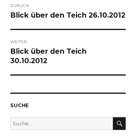
Beitrags-
ZURÜCK
Navigation
Blick über den Teich 26.10.2012
Vorheriger
Beitrag:
WEITER
Blick über den Teich
Nächster
30.10.2012
Beitrag:
SUCHE
SU
Suche
nach: