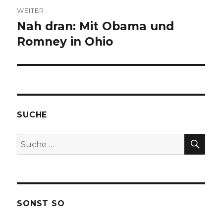
WEITER
Nah dran: Mit Obama und
Nächster
Romney in Ohio
Beitrag:
SUCHE
SU
Suche
nach:
SONST SO