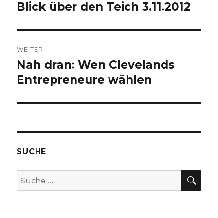
Navigation
Blick über den Teich 3.11.2012
Vorheriger
Beitrag:
WEITER
Nah dran: Wen Clevelands
Nächster
Entrepreneure wählen
Beitrag:
SUCHE
SU
Suche
nach: